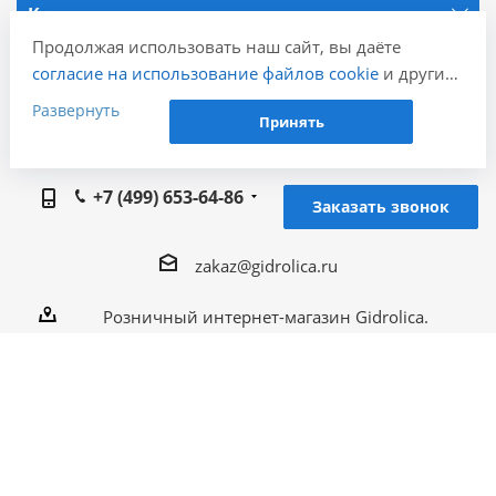
Компания
Продолжая использовать наш сайт, вы даёте
согласие на использование файлов cookie
и других
Информация
пользовательских данных (включая IP-адрес,
Развернуть
Принять
сведения о местоположении, устройстве, действиях
Наши контакты
на сайте и т. п.) для функционирования сайта,
проведения статистических исследований,
+7 (499) 653-64-86
ретаргетинга и использования систем аналитики
Заказать звонок
(например, Яндекс.Метрика), в соответствии с
нашей
Политикой обработки персональных
zakaz@gidrolica.ru
данных.
Если вы не хотите, чтобы ваши данные
Розничный интернет-магазин Gidrolica.
обрабатывались, настройте ограничения в браузере
108820, г. Москва, дер. Мамыри, дом 3 (ТЦ
или покиньте сайт.
Славянский Град, левый вход, 2 этаж)
2005 - 2026 © Гидролика производство дренажных
систем