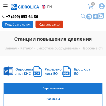
0
EN
+7 (499) 653-64-86
Подобрать лоток
Сделать заказ
Станции повышения давления
Главная
-
Каталог
-
Емкостное оборудование
-
Насосные ста
Опросный
Референс-
Брошюра
лист КНС
лист EO
EO
Сертификаты
Размеры